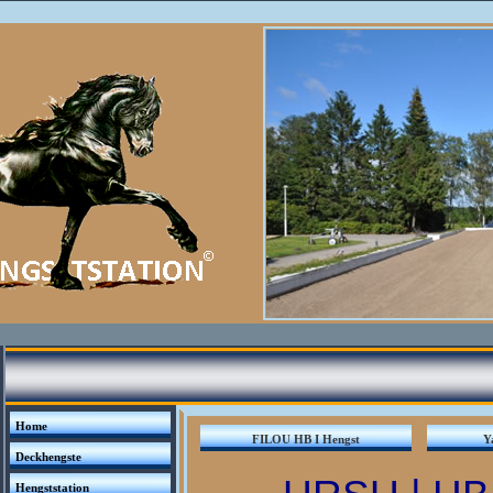
Home
FILOU HB I Hengst
Y
Deckhengste
Hengststation