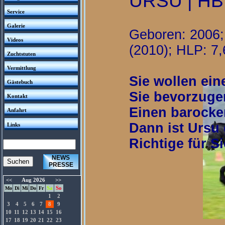
URSU | HB 
Service
Galerie
Geboren: 2006;
Videos
(2010); HLP: 7,
Zuchtstuten
Vermittlung
Sie wollen ei
Gästebuch
Sie bevorzugen
Kontakt
Einen barocken
Anfahrt
Dann ist Ursu
Links
Richtige für Si
NEWS
PRESSE