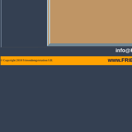
info@F
www.FRI
© Copyright 2010 Friesenhengststation S.H.