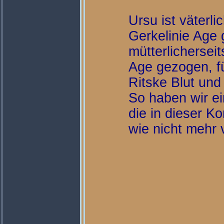
Ursu ist väterli
Gerkelinie Age
mütterlichersei
Age gezogen, f
Ritske Blut und 
So haben wir ei
die in dieser K
wie nicht mehr 